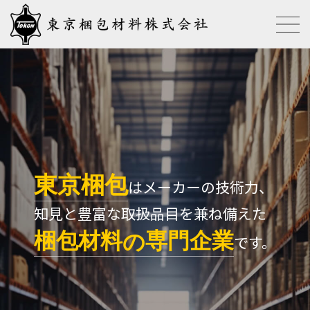
東京梱包
はメーカーの技術力、
知見と豊富な取扱品目を兼ね備えた
梱包材料
専門企業
の
です。