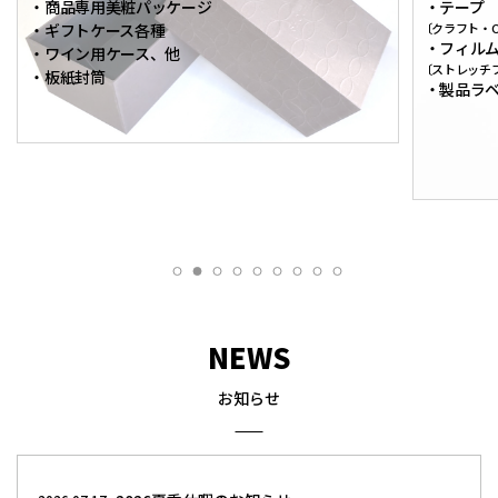
・商品専用美粧パッケージ
・テープ
・ギフトケース各種
〔クラフト・
・フィル
・ワイン用ケース、他
〔ストレッチ
・板紙封筒
・製品ラ
NEWS
お知らせ